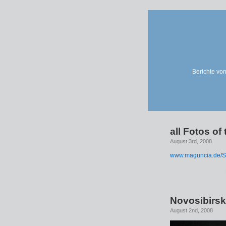
Berichte von
all Fotos of 
August 3rd, 2008
www.maguncia.de/Si
Novosibirsk
August 2nd, 2008