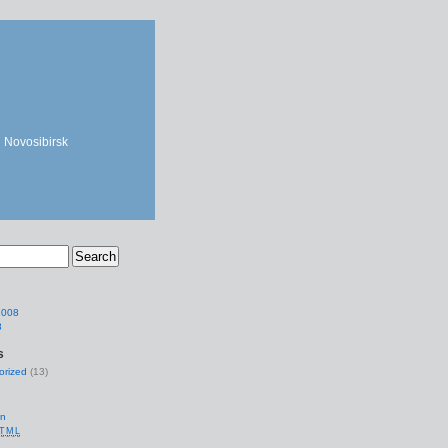
h Novosibirsk
2008
8
s
orized
(13)
en
TML