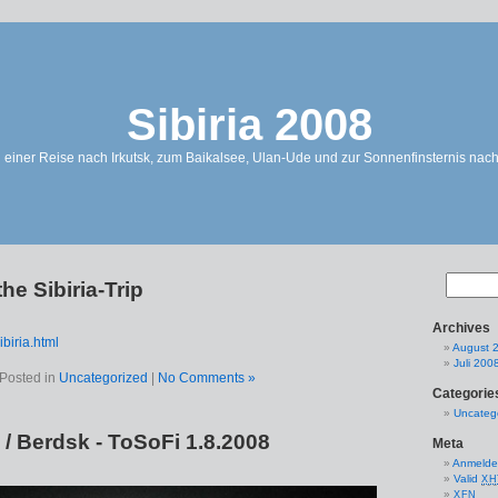
Sibiria 2008
 einer Reise nach Irkutsk, zum Baikalsee, Ulan-Ude und zur Sonnenfinsternis nac
the Sibiria-Trip
Archives
biria.html
August 
Juli 200
Posted in
Uncategorized
|
No Comments »
Categorie
Uncateg
 / Berdsk - ToSoFi 1.8.2008
Meta
Anmeld
Valid
XH
XFN